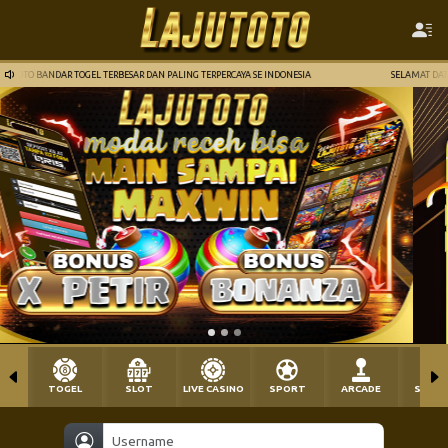
NDAR TOGEL TERBESAR DAN PALING TERPERCAYA SE INDONESIA
SELAMAT DATANG DI LA
TOGEL
SLOT
LIVE CASINO
SPORT
ARCADE
SABU