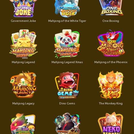
Government Joke
Mahjong of the White Tiger
One Boxing
Mahjong Legend
Mahjong Legend Xmas
Mahjong of the Phoenix
Mahjong Legacy
Dino Gems
The Monkey King