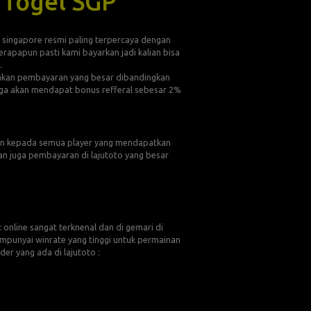
 Togel SGP
 singapore resmi paling terpercaya dengan
rapapun pasti kami bayarkan jadi kalian bisa
.
enakan pembayaran yang besar dibandingkan
n juga akan mendapat bonus refferal sebesar 2%
yaran kepada semua player yang mendapatkan
an juga pembayaran di lajutoto yang besar
t online sangat terknenal dan di gemari di
empunyai winrate yang tinggi untuk permainan
der yang ada di lajutoto :