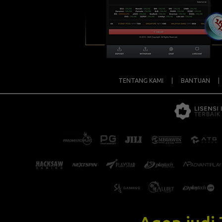
TENTANG KAMI
|
BANTUAN
|