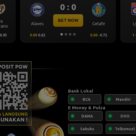
0 : 0
BET NOW
Slovan
bahce
Mjallby
Bodo
Bratislava
.87
0.5
0.83
-0.5
0.99
0.7
Bank Lokal
BCA
Mandiri
E Money & Pulsa
DANA
OVO
Sakuku
Telkomsel