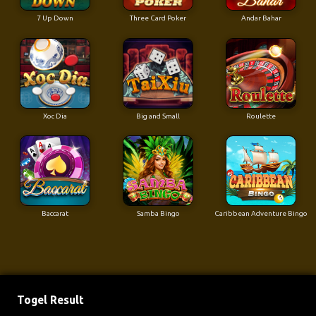
7 Up Down
Three Card Poker
Andar Bahar
Xoc Dia
Big and Small
Roulette
Baccarat
Samba Bingo
Caribbean Adventure Bingo
Togel Result