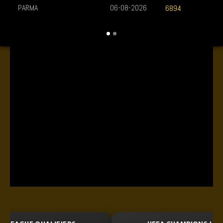
06-08-2026
6894