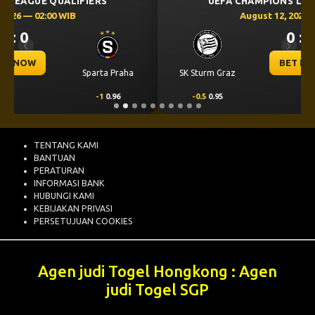
UEFA CHAMPIONS LEAGUE QUALIFIERS
August 12, 2026 — 01:30 WIB
0 : 0
Previous
Next
BET NOW
SK Sturm Graz
Fenerbahce
-0.5
0.95
0.5
0.87
TENTANG KAMI
BANTUAN
PERATURAN
INFORMASI BANK
HUBUNGI KAMI
KEBIJAKAN PRIVASI
PERSETUJUAN COOKIES
Agen judi Togel Hongkong : Agen
judi Togel SGP