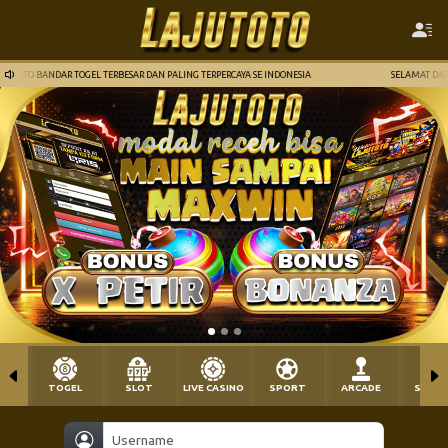
BANDAR TOGEL TERBESAR DAN PALING TERPERCAYA SE INDONESIA
SELAMAT DATANG DI 
TOGEL
SLOT
LIVE CASINO
SPORT
ARCADE
SABU