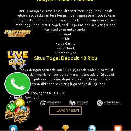
Untuk mengatasi rasa bosan kita saat menunggu hasil result
keluaran togel,kalian bisa bermain permainan selain togel, kami
menyediakan beberapa permainan untuk menemani kalian disaat
menunggu hasil result togel, berikut permainan lain yang sudah
kami sediakan untuk anda :
• Togel
• Slot
• Live Casino
• Sportbook
• Tembak Ikan
Situs Togel Deposit 10 Ribu
Hanya dengan bermodalkan 10 Rb saja anda sudah bisa mulai
bermain dan menikmati semua permainan yang ada di Situs slot
deposit pulsa yang paling digemari saat ini, langsung saja
daftarkan diri anda sekarang juga hanya di Lajutoto.
© 2015 - 2026 Copyright LAJUTOTO.
All Rights Reserved.
LAPOR PUSAT