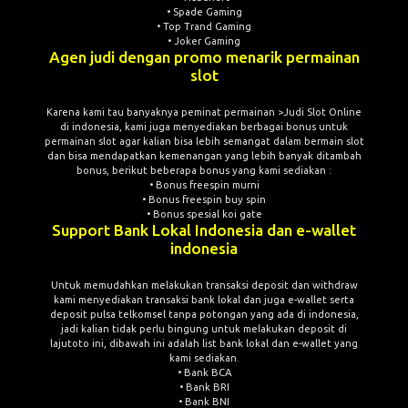
• Spade Gaming
• Top Trand Gaming
• Joker Gaming
Agen judi dengan promo menarik permainan
slot
Karena kami tau banyaknya peminat permainan >Judi Slot Online
di indonesia, kami juga menyediakan berbagai bonus untuk
permainan slot agar kalian bisa lebih semangat dalam bermain slot
dan bisa mendapatkan kemenangan yang lebih banyak ditambah
bonus, berikut beberapa bonus yang kami sediakan :
• Bonus freespin murni
• Bonus freespin buy spin
• Bonus spesial koi gate
Support Bank Lokal Indonesia dan e-wallet
indonesia
Untuk memudahkan melakukan transaksi deposit dan withdraw
kami menyediakan transaksi bank lokal dan juga e-wallet serta
deposit pulsa telkomsel tanpa potongan yang ada di indonesia,
jadi kalian tidak perlu bingung untuk melakukan deposit di
lajutoto ini, dibawah ini adalah list bank lokal dan e-wallet yang
kami sediakan.
• Bank BCA
• Bank BRI
• Bank BNI