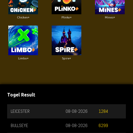
Chicken+
Plinko+
Mines+
Limbo+
Spire+
Togel Result
T
LEICESTER
08-08-2026
1284
H
BULLSEYE
08-08-2026
6299