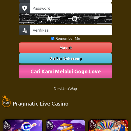
Remember Me
Masuk
Daftar Sekarang
Cari Kami Melalui Gogo.Love
Desktop
Wap
Pragmatic Live Casino