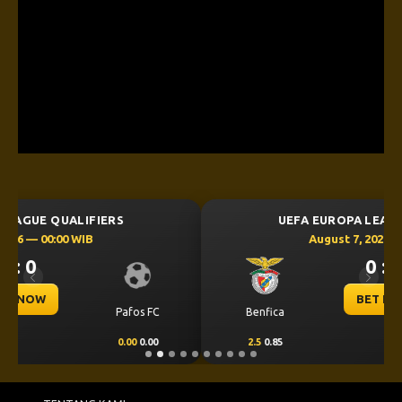
UEFA EUROPA LEAGUE QUALIFIERS
August 7, 2026 — 02:00 WIB
0 : 0
Previous
Next
BET NOW
Benfica
Heart of Midlothian
2.5
0.85
-2.5
0.99