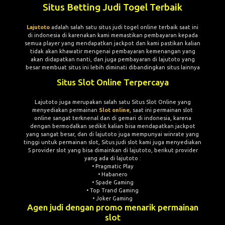
Situs Betting Judi Togel Terbaik
Lajutoto
adalah salah satu situs judi togel online terbaik saat ini
di indonesia di karenakan kami memastikan pembayaran kepada
semua player yang mendapatkan jackpot dan kami pastikan kalian
tidak akan khawatir mengenai pembayaran kemenangan yang
akan didapatkan nanti, dan juga pembayaran di lajutoto yang
besar membuat situs ini lebih diminati dibandingkan situs lainnya
Situs Slot Online Terpercaya
Lajutoto juga merupakan salah satu Situs Slot Online yang
menyediakan permainan
Slot online
, saat ini permainan slot
online sangat terknenal dan di gemari di indonesia, karena
dengan bermodalkan sedikit kalian bisa mendapatkan jackpot
yang sangat besar, dan di lajutoto juga mempunyai winrate yang
tinggi untuk permainan slot, Situs judi slot kami juga menyediakan
5 provider slot yang bisa dimainkan di lajutoto, berikut provider
yang ada di lajutoto :
• Pragmatic Play
• Habanero
• Spade Gaming
• Top Trand Gaming
• Joker Gaming
Agen judi dengan promo menarik permainan
slot