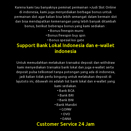
Karena kami tau banyaknya peminat permainan >Judi Slot Online
di indonesia, kami juga menyediakan berbagai bonus untuk
permainan slot agar kalian bisa lebih semangat dalam bermain slot
dan bisa mendapatkan kemenangan yang lebih banyak ditambah
bonus, berikut beberapa bonus yang kami sediakan :
• Bonus freespin murni
• Bonus freespin buy spin
• Bonus spesial koi gate
Support Bank Lokal Indonesia dan e-wallet
indonesia
Untuk memudahkan melakukan transaksi deposit dan withdraw
kami menyediakan transaksi bank lokal dan juga e-wallet serta
deposit pulsa telkomsel tanpa potongan yang ada di indonesia,
jadi kalian tidak perlu bingung untuk melakukan deposit di
lajutoto ini, dibawah ini adalah list bank lokal dan e-wallet yang
kami sediakan.
• Bank BCA
• Bank BRI
• Bank BNI
• Bank Mandiri
• GOPAY
• OVO
• DANA
Customer Service 24 Jam