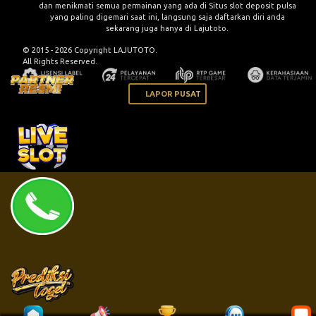
dan menikmati semua permainan yang ada di Situs slot deposit pulsa
yang paling digemari saat ini, langsung saja daftarkan diri anda
sekarang juga hanya di Lajutoto.
© 2015 - 2026 Copyright LAJUTOTO.
All Rights Reserved.
LAPOR PUSAT