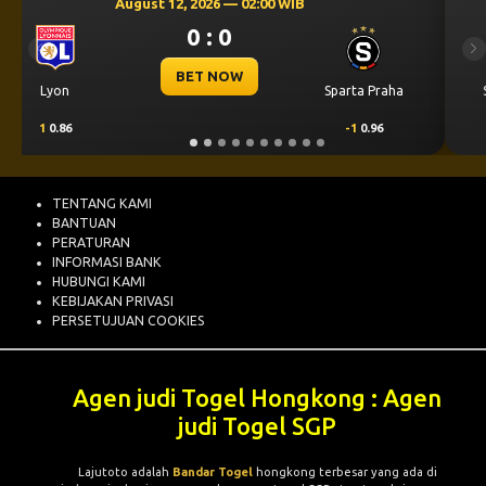
August 12, 2026 — 01:30 WIB
0 : 0
Previous
Ne
BET NOW
SK Sturm Graz
Fenerbahce
-0.5
0.95
0.5
0.87
TENTANG KAMI
BANTUAN
PERATURAN
INFORMASI BANK
HUBUNGI KAMI
KEBIJAKAN PRIVASI
PERSETUJUAN COOKIES
Agen judi Togel Hongkong : Agen
judi Togel SGP
Lajutoto adalah
Bandar Togel
hongkong terbesar yang ada di