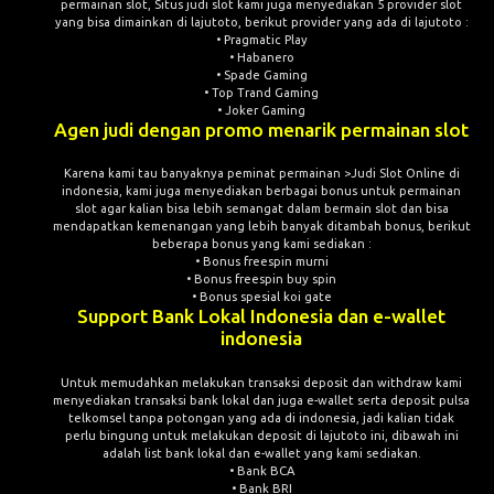
permainan slot, Situs judi slot kami juga menyediakan 5 provider slot
yang bisa dimainkan di lajutoto, berikut provider yang ada di lajutoto :
• Pragmatic Play
• Habanero
• Spade Gaming
• Top Trand Gaming
• Joker Gaming
Agen judi dengan promo menarik permainan slot
Karena kami tau banyaknya peminat permainan >Judi Slot Online di
indonesia, kami juga menyediakan berbagai bonus untuk permainan
slot agar kalian bisa lebih semangat dalam bermain slot dan bisa
mendapatkan kemenangan yang lebih banyak ditambah bonus, berikut
beberapa bonus yang kami sediakan :
• Bonus freespin murni
• Bonus freespin buy spin
• Bonus spesial koi gate
Support Bank Lokal Indonesia dan e-wallet
indonesia
Untuk memudahkan melakukan transaksi deposit dan withdraw kami
menyediakan transaksi bank lokal dan juga e-wallet serta deposit pulsa
telkomsel tanpa potongan yang ada di indonesia, jadi kalian tidak
perlu bingung untuk melakukan deposit di lajutoto ini, dibawah ini
adalah list bank lokal dan e-wallet yang kami sediakan.
• Bank BCA
• Bank BRI