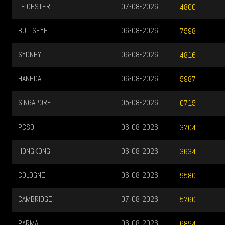
LEICESTER
07-08-2026
4800
BULLSEYE
06-08-2026
7598
SYDNEY
06-08-2026
4816
HANEDA
06-08-2026
5987
SINGAPORE
05-08-2026
0715
PCSO
06-08-2026
3704
HONGKONG
06-08-2026
3634
COLOGNE
06-08-2026
9580
CAMBRIDGE
07-08-2026
5760
PARMA
06-08-2026
6894