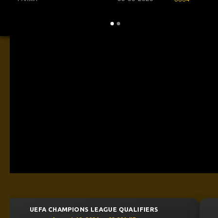
UEFA CHAMPIONS LEAGUE QUALIFIERS