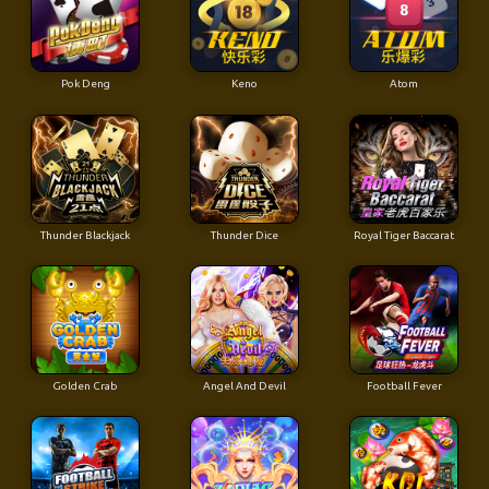
Pok Deng
Keno
Atom
Thunder Blackjack
Thunder Dice
Royal Tiger Baccarat
Golden Crab
Angel And Devil
Football Fever