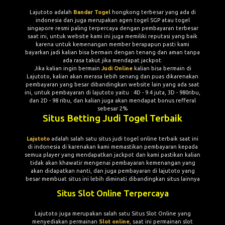
Lajutoto adalah
Bandar Togel
hongkong terbesar yang ada di
indonesia dan juga merupakan agen togel SGP atau togel
singapore resmi paling terpercaya dengan pembayaran terbesar
saat ini, untuk website kami ini juga memiliki reputasi yang baik
karena untuk kemenangan member berapapun pasti kami
bayarkan jadi kalian bisa bermain dengan tenang dan aman tanpa
ada rasa takut jika mendapat jackpot.
Jika kalian ingin bermain
Judi Online
kalian bisa bermain di
Lajutoto, kalian akan merasa lebih senang dan puas dikarenakan
pembayaran yang besar dibandingkan website lain yang ada saat
ini, untuk pembayaran di lajutoto yaitu : 4D - 9.4 juta, 3D - 980ribu,
dan 2D - 98 ribu, dan kalian juga akan mendapat bonus refferal
sebesar 2%
Situs Betting Judi Togel Terbaik
Lajutoto
adalah salah satu situs judi togel online terbaik saat ini
di indonesia di karenakan kami memastikan pembayaran kepada
semua player yang mendapatkan jackpot dan kami pastikan kalian
tidak akan khawatir mengenai pembayaran kemenangan yang
akan didapatkan nanti, dan juga pembayaran di lajutoto yang
besar membuat situs ini lebih diminati dibandingkan situs lainnya
Situs Slot Online Terpercaya
Lajutoto juga merupakan salah satu Situs Slot Online yang
menyediakan permainan
Slot online
, saat ini permainan slot