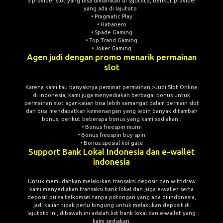
5 provider slot yang bisa dimainkan di lajutoto, berikut provider
yang ada di lajutoto :
• Pragmatic Play
• Habanero
• Spade Gaming
• Top Trand Gaming
• Joker Gaming
Agen judi dengan promo menarik permainan
slot
Karena kami tau banyaknya peminat permainan >Judi Slot Online
di indonesia, kami juga menyediakan berbagai bonus untuk
permainan slot agar kalian bisa lebih semangat dalam bermain slot
dan bisa mendapatkan kemenangan yang lebih banyak ditambah
bonus, berikut beberapa bonus yang kami sediakan :
• Bonus freespin murni
• Bonus freespin buy spin
• Bonus spesial koi gate
Support Bank Lokal Indonesia dan e-wallet
indonesia
Untuk memudahkan melakukan transaksi deposit dan withdraw
kami menyediakan transaksi bank lokal dan juga e-wallet serta
deposit pulsa telkomsel tanpa potongan yang ada di indonesia,
jadi kalian tidak perlu bingung untuk melakukan deposit di
lajutoto ini, dibawah ini adalah list bank lokal dan e-wallet yang
kami sediakan.