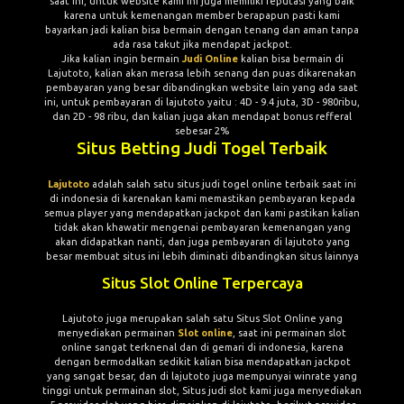
saat ini, untuk website kami ini juga memiliki reputasi yang baik
karena untuk kemenangan member berapapun pasti kami
bayarkan jadi kalian bisa bermain dengan tenang dan aman tanpa
ada rasa takut jika mendapat jackpot.
Jika kalian ingin bermain
Judi Online
kalian bisa bermain di
Lajutoto, kalian akan merasa lebih senang dan puas dikarenakan
pembayaran yang besar dibandingkan website lain yang ada saat
ini, untuk pembayaran di lajutoto yaitu : 4D - 9.4 juta, 3D - 980ribu,
dan 2D - 98 ribu, dan kalian juga akan mendapat bonus refferal
sebesar 2%
Situs Betting Judi Togel Terbaik
Lajutoto
adalah salah satu situs judi togel online terbaik saat ini
di indonesia di karenakan kami memastikan pembayaran kepada
semua player yang mendapatkan jackpot dan kami pastikan kalian
tidak akan khawatir mengenai pembayaran kemenangan yang
akan didapatkan nanti, dan juga pembayaran di lajutoto yang
besar membuat situs ini lebih diminati dibandingkan situs lainnya
Situs Slot Online Terpercaya
Lajutoto juga merupakan salah satu Situs Slot Online yang
menyediakan permainan
Slot online
, saat ini permainan slot
online sangat terknenal dan di gemari di indonesia, karena
dengan bermodalkan sedikit kalian bisa mendapatkan jackpot
yang sangat besar, dan di lajutoto juga mempunyai winrate yang
tinggi untuk permainan slot, Situs judi slot kami juga menyediakan