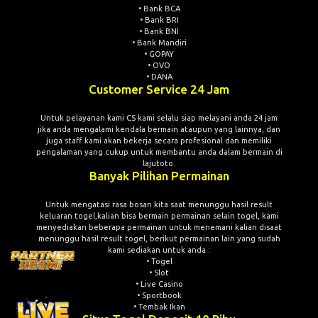
• Bank BCA
• Bank BRI
• Bank BNI
• Bank Mandiri
• GOPAY
• OVO
• DANA
Customer Service 24 Jam
Untuk pelayanan kami CS kami selalu siap melayani anda 24 jam
jika anda mengalami kendala bermain ataupun yang lainnya, dan
juga staff kami akan bekerja secara profesional dan memiliki
pengalaman yang cukup untuk membantu anda dalam bermain di
lajutoto.
Banyak Pilihan Permainan
Untuk mengatasi rasa bosan kita saat menunggu hasil result
keluaran togel,kalian bisa bermain permainan selain togel, kami
menyediakan beberapa permainan untuk menemani kalian disaat
menunggu hasil result togel, berikut permainan lain yang sudah
kami sediakan untuk anda :
• Togel
• Slot
• Live Casino
• Sportbook
• Tembak Ikan