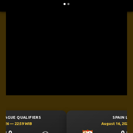
SPAIN LA LIGA
August 16, 2026 — 02:30 WIB
0 : 0