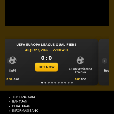
UEFA EUROPA LEAGUE QUALIFIERS
August 7, 2026 — 00:00 WIB
0 : 0
Previous
Next
BET NOW
atea
Red Bull Salzburg
Pafos FC
0.75
0.60
-0.75
-0.76
TENTANG KAMI
BANTUAN
PERATURAN
INFORMASI BANK