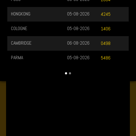
2884
HONGKONG
05-08-2026
4245
COLOGNE
05-08-2026
1406
CAMBRIDGE
06-08-2026
0498
PARMA
05-08-2026
5486