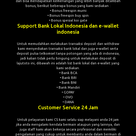
dan bisa mendapatkan kemenangan yang lebih banyak ditambah
bonus, berikut beberapa bonus yang kami sediakan :
• Bonus freespin murni
• Bonus freespin buy spin
• Bonus spesial koi gate
Support Bank Lokal Indonesia dan e-wallet
indonesia
Untuk memudahkan melakukan transaksi deposit dan withdraw
kami menyediakan transaksi bank lokal dan juga e-wallet serta
deposit pulsa telkomsel tanpa potongan yang ada di indonesia,
jadi kalian tidak perlu bingung untuk melakukan deposit di
lajutoto ini, dibawah ini adalah list bank lokal dan e-wallet yang
kami sediakan.
• Bank BCA
• Bank BRI
• Bank BNI
• Bank Mandiri
• GOPAY
• OVO
• DANA
Customer Service 24 Jam
Untuk pelayanan kami CS kami selalu siap melayani anda 24 jam
jika anda mengalami kendala bermain ataupun yang lainnya, dan
juga staff kami akan bekerja secara profesional dan memiliki
pengalaman yang cukup untuk membantu anda dalam bermain di