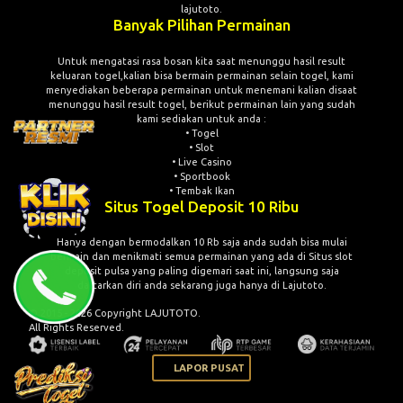
lajutoto.
Banyak Pilihan Permainan
Untuk mengatasi rasa bosan kita saat menunggu hasil result
keluaran togel,kalian bisa bermain permainan selain togel, kami
menyediakan beberapa permainan untuk menemani kalian disaat
menunggu hasil result togel, berikut permainan lain yang sudah
kami sediakan untuk anda :
• Togel
• Slot
• Live Casino
• Sportbook
• Tembak Ikan
Situs Togel Deposit 10 Ribu
Hanya dengan bermodalkan 10 Rb saja anda sudah bisa mulai
bermain dan menikmati semua permainan yang ada di Situs slot
deposit pulsa yang paling digemari saat ini, langsung saja
daftarkan diri anda sekarang juga hanya di Lajutoto.
© 2015 - 2026 Copyright LAJUTOTO.
All Rights Reserved.
LAPOR PUSAT