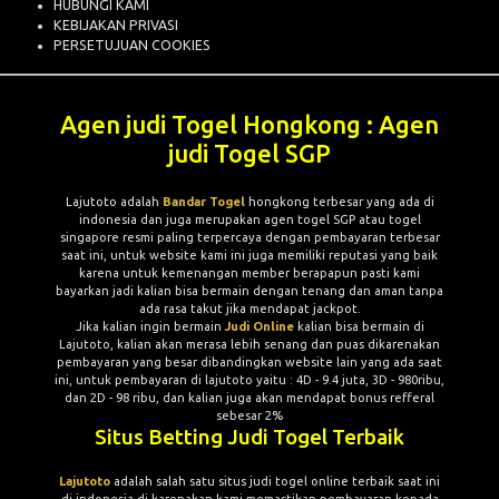
HUBUNGI KAMI
KEBIJAKAN PRIVASI
PERSETUJUAN COOKIES
Agen judi Togel Hongkong : Agen
judi Togel SGP
Lajutoto adalah
Bandar Togel
hongkong terbesar yang ada di
indonesia dan juga merupakan agen togel SGP atau togel
singapore resmi paling terpercaya dengan pembayaran terbesar
saat ini, untuk website kami ini juga memiliki reputasi yang baik
karena untuk kemenangan member berapapun pasti kami
bayarkan jadi kalian bisa bermain dengan tenang dan aman tanpa
ada rasa takut jika mendapat jackpot.
Jika kalian ingin bermain
Judi Online
kalian bisa bermain di
Lajutoto, kalian akan merasa lebih senang dan puas dikarenakan
pembayaran yang besar dibandingkan website lain yang ada saat
ini, untuk pembayaran di lajutoto yaitu : 4D - 9.4 juta, 3D - 980ribu,
dan 2D - 98 ribu, dan kalian juga akan mendapat bonus refferal
sebesar 2%
Situs Betting Judi Togel Terbaik
Lajutoto
adalah salah satu situs judi togel online terbaik saat ini