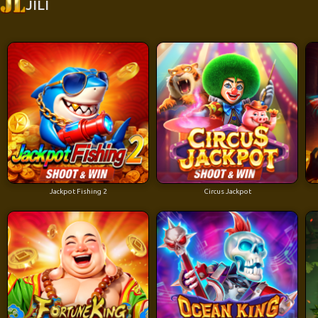
JILI
Jackpot Fishing 2
Circus Jackpot