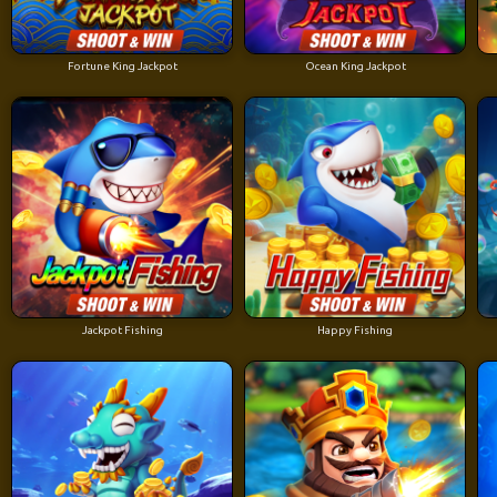
Fortune King Jackpot
Ocean King Jackpot
Jackpot Fishing
Happy Fishing