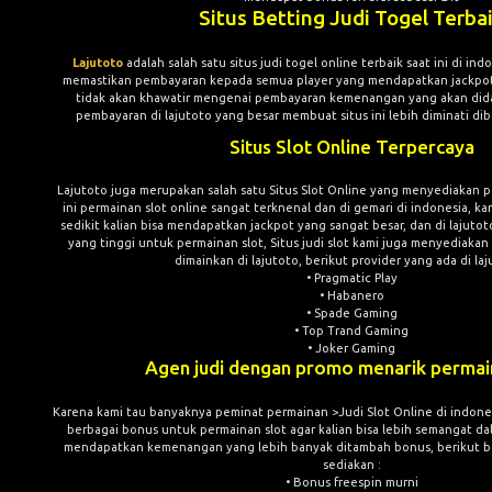
Situs Betting Judi Togel Terba
Lajutoto
adalah salah satu situs judi togel online terbaik saat ini di in
memastikan pembayaran kepada semua player yang mendapatkan jackpot 
tidak akan khawatir mengenai pembayaran kemenangan yang akan dida
pembayaran di lajutoto yang besar membuat situs ini lebih diminati dib
Situs Slot Online Terpercaya
Lajutoto juga merupakan salah satu Situs Slot Online yang menyediakan
ini permainan slot online sangat terknenal dan di gemari di indonesia, 
sedikit kalian bisa mendapatkan jackpot yang sangat besar, dan di lajut
yang tinggi untuk permainan slot, Situs judi slot kami juga menyediakan 
dimainkan di lajutoto, berikut provider yang ada di laj
• Pragmatic Play
• Habanero
• Spade Gaming
• Top Trand Gaming
• Joker Gaming
Agen judi dengan promo menarik permai
Karena kami tau banyaknya peminat permainan >Judi Slot Online di indone
berbagai bonus untuk permainan slot agar kalian bisa lebih semangat da
mendapatkan kemenangan yang lebih banyak ditambah bonus, berikut b
sediakan :
• Bonus freespin murni