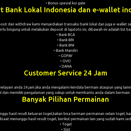
• Bonus spesial koi gate
t Bank Lokal Indonesia dan e-wallet in
it dan withdraw kami menyediakan transaksi bank lokal dan juga e-wallet s
perlu bingung untuk melakukan deposit di lajutoto ini, dibawah ini adalah list b
• Bank BCA
• Bank BRI
lden Chicken
Candy Pop
Wow Pros
• Bank BNI
• Bank Mandiri
• GOPAY
• OVO
• DANA
Customer Service 24 Jam
melayani anda 24 jam jika anda mengalami kendala bermain ataupun yang lainny
Lucky Meow
Lucky Feng Shui
Wong 
l dan memiliki pengalaman yang cukup untuk membantu anda dalam bermain d
Banyak Pilihan Permainan
nggu hasil result keluaran togel,kalian bisa bermain permainan selain togel,
isaat menunggu hasil result togel, berikut permainan lain yang sudah kami sed
• Togel
• Slot