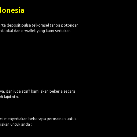
donesia
erta deposit pulsa telkomsel tanpa potongan
ank lokal dan e-wallet yang kami sediakan.
perity
Tiger Warrior
a, dan juga staff kami akan bekerja secara
Choy
5 Fortune
i lajutoto.
 kami menyediakan beberapa permainan untuk
iakan untuk anda :