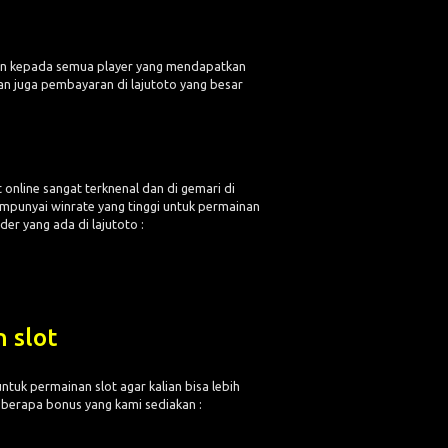
yaran kepada semua player yang mendapatkan
Monkey
FaFaFa2
an juga pembayaran di lajutoto yang besar
t online sangat terknenal dan di gemari di
empunyai winrate yang tinggi untuk permainan
der yang ada di lajutoto :
Mon Go
Jungle King
 slot
tuk permainan slot agar kalian bisa lebih
berapa bonus yang kami sediakan :
ortune
ZEUS