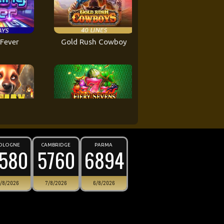
Fever
Gold Rush Cowboy
cky Road
Fiery Sevens Hot 100
OLOGNE
CAMBRIDGE
PARMA
580
5760
6894
/8/2026
7/8/2026
6/8/2026
st Level
Lucky Twin Sea