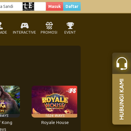
ANG DI LAJUTOTO BANDAR TOGEL TERBESAR DAN PALING TERPERCAYA SE INDONESI
Masuk
Daftar
ADE
INTERACTIVE
PROMOSI
EVENT
f Kong
Royale House
ays