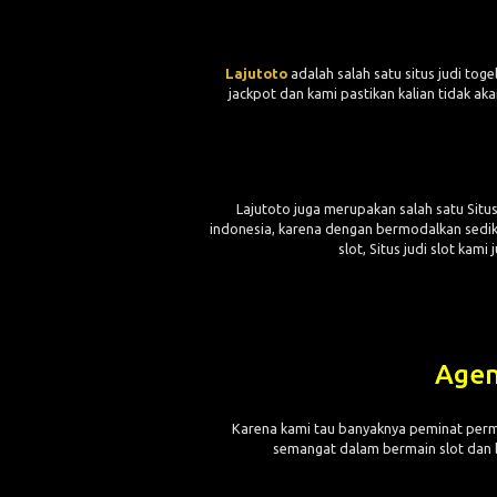
Lajutoto
adalah salah satu situs judi to
Prosperity Gods
jackpot dan kami pastikan kalian tidak a
Lajutoto juga merupakan salah satu Sit
indonesia, karena dengan bermodalkan sediki
slot, Situs judi slot kam
168 Fortunes
P
Agen
Karena kami tau banyaknya peminat permai
semangat dalam bermain slot dan 
Cai Shen 888