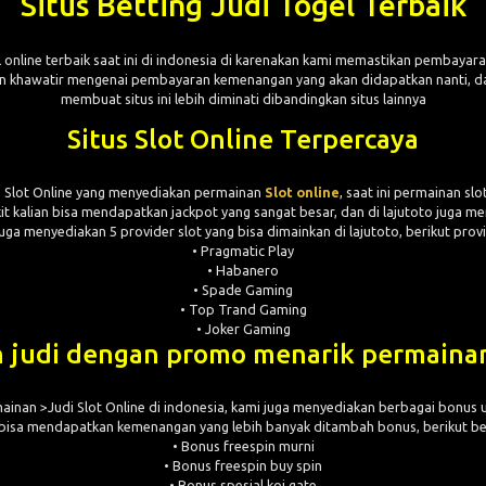
Situs Betting Judi Togel Terbaik
gel online terbaik saat ini di indonesia di karenakan kami memastikan pemba
kan khawatir mengenai pembayaran kemenangan yang akan didapatkan nanti, d
membuat situs ini lebih diminati dibandingkan situs lainnya
Situs Slot Online Terpercaya
us Slot Online yang menyediakan permainan
Slot online
, saat ini permainan slo
t kalian bisa mendapatkan jackpot yang sangat besar, dan di lajutoto juga m
i juga menyediakan 5 provider slot yang bisa dimainkan di lajutoto, berikut provi
• Pragmatic Play
• Habanero
• Spade Gaming
• Top Trand Gaming
• Joker Gaming
 judi dengan promo menarik permainan
nan >Judi Slot Online di indonesia, kami juga menyediakan berbagai bonus un
bisa mendapatkan kemenangan yang lebih banyak ditambah bonus, berikut be
• Bonus freespin murni
• Bonus freespin buy spin
• Bonus spesial koi gate