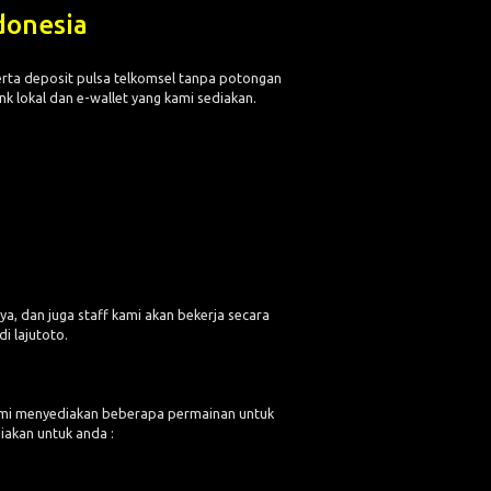
donesia
erta deposit pulsa telkomsel tanpa potongan
ank lokal dan e-wallet yang kami sediakan.
a, dan juga staff kami akan bekerja secara
i lajutoto.
 kami menyediakan beberapa permainan untuk
iakan untuk anda :