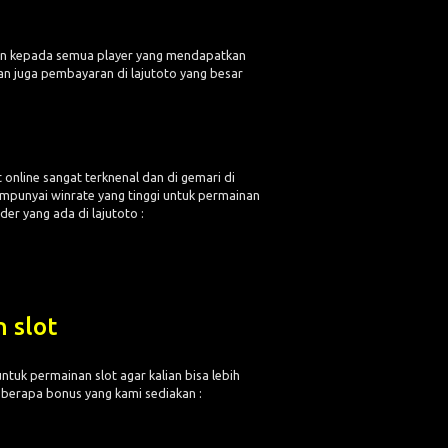
yaran kepada semua player yang mendapatkan
an juga pembayaran di lajutoto yang besar
t online sangat terknenal dan di gemari di
empunyai winrate yang tinggi untuk permainan
der yang ada di lajutoto :
 slot
tuk permainan slot agar kalian bisa lebih
berapa bonus yang kami sediakan :