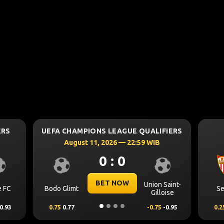
1/1/1970
9/8/2026
8/8/2026
SPAIN LA LIGA
UEF
August 17, 2026 — 02:30 WIB
0 : 0
BET NOW
Kaira
afe
Celta Vigo
Osasuna
0.72
0.25
0.76
-0.25
-0.86
0.0