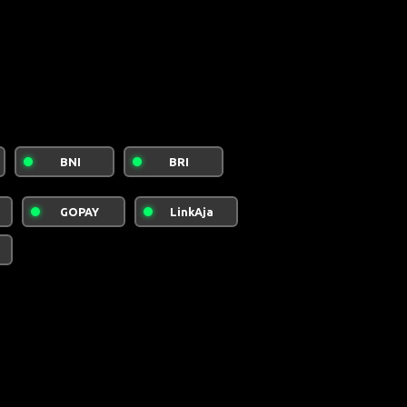
BNI
BRI
GOPAY
LinkAja