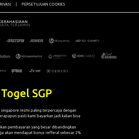
RIVASI
|
PERSETUJUAN COOKIES
 Togel SGP
 singapore resmi paling terpercaya dengan
rapapun pasti kami bayarkan jadi kalian bisa
.
enakan pembayaran yang besar dibandingkan
n juga akan mendapat bonus refferal sebesar 2%