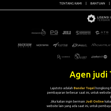
TENTANG KAMI
|
BANTUAN
|
Agen judi
Lajutoto adalah
Bandar Togel
hongkong t
pembayaran terbesar saat ini, untuk website
Jika kalian ingin bermain
Judi Online
kali
website lain yang ada saat ini, untuk pembaya